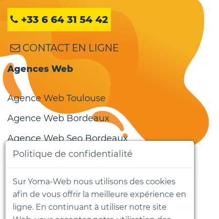
+33 6 64 31 54 42
CONTACT EN LIGNE
Agences Web
Agence Web Toulouse
Agence Web Bordeaux
Agence Web Seo Bordeaux
Politique de confidentialité
Services Web
Sur Yoma-Web nous utilisons des cookies
Création de site internet et référencement
afin de vous offrir la meilleure expérience en
Agen
ligne. En continuant à utiliser notre site