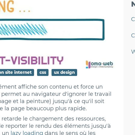
C
C
W
on site internet
css
ux design
élément affiche son contenu et force un
permet au navigateur d'ignorer le travail
e et la peinture) jusqu'à ce qu'il soit
de la page beaucoup plus rapide.
i retarde le chargement des ressources,
de reporter le rendu des éléments jusqu'à
e un
lazy loading
dans le sens où les