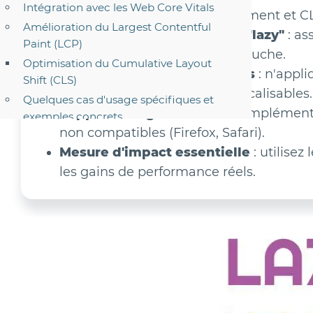
Intégration avec les Web Core Vitals
éviter les problèmes de défilement et C
Amélioration du Largest Contentful
Combinaison avec loading="lazy"
: as
Paint (LCP)
pour une optimisation multicouche.
Optimisation du Cumulative Layout
Évitez les éléments critiques
: n'appli
Shift (CLS)
immédiatement visibles ou focalisables.
Quelques cas d'usage spécifiques et
Support navigateur limité
: implémente
exemples concrets
non compatibles (Firefox, Safari).
Sites de contenu éditorial
Mesure d'impact essentielle
: utilisez
Applications e-commerce
les gains de performance réels.
Plateformes sociales et feeds
Surveillance et débogage des
performances
Outils de mesure d'impact
Métriques à surveiller