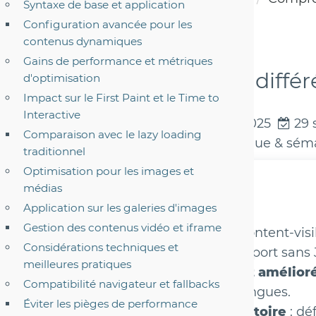
Syntaxe de base et application
Configuration avancée pour les
contenus dynamiques
Gains de performance et métriques
Comprendre le rendu différé 
d'optimisation
Impact sur le First Paint et le Time to
Interactive
Développement Web
13 août 2025
29 
Comparaison avec le lazy loading
Yoan LE DIZES
Expert SEO technique & sém
traditionnel
Optimisation pour les images et
médias
Les points clés, Yoma-Web :
Application sur les galeries d'images
Gestion des contenus vidéo et iframe
Rendu différé intelligent
: content-vis
Considérations techniques et
rendu des éléments hors viewport sans 
meilleures pratiques
Performance drastiquement amélior
Compatibilité navigateur et fallbacks
rendu initial pour les pages longues.
Éviter les pièges de performance
Contain-intrinsic-size obligatoire
: dé