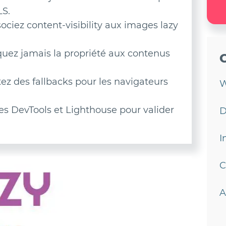
LS.
sociez content-visibility aux images lazy
quez jamais la propriété aux contenus
z des fallbacks pour les navigateurs
W
 les DevTools et Lighthouse pour valider
D
I
C
A