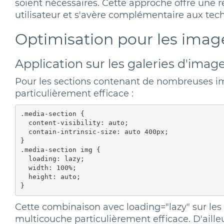
soient nécessaires. Cette approche offre une r
utilisateur et s'avère complémentaire aux tec
Optimisation pour les imag
Application sur les galeries d'imag
Pour les sections contenant de nombreuses ima
particulièrement efficace :
.media-section {

  content-visibility: auto;

  contain-intrinsic-size: auto 400px;

}

.media-section img {

  loading: lazy;

  width: 100%;

  height: auto;

Cette combinaison avec loading="lazy" sur les
multicouche particulièrement efficace. D'ailleu