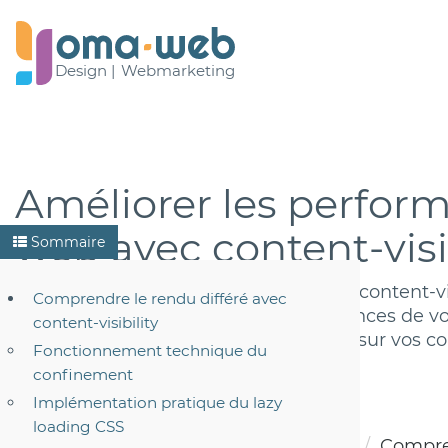
Design |
Webmarketing
Améliorer les perfor
web avec content-visib
Sommaire
Découvrez comment la propriété CSS content-vis
Comprendre le rendu différé avec
améliore drastiquement les performances de vot
content-visibility
appliquant un lazy loading intelligent sur vos c
Fonctionnement technique du
images.
confinement
Implémentation pratique du lazy
loading CSS
Accueil
Blog
Développement Web
Compren